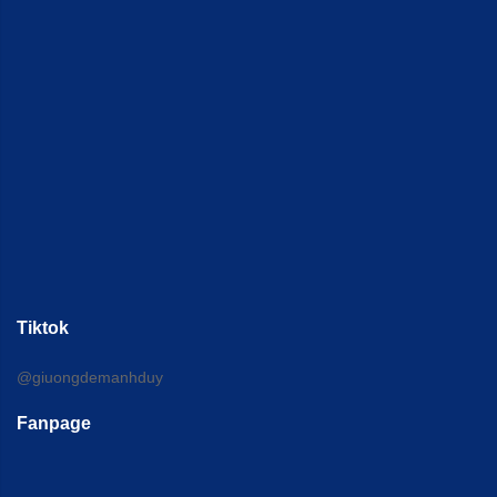
Tiktok
@giuongdemanhduy
Fanpage