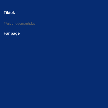
Tiktok
@giuongdemanhduy
Fanpage