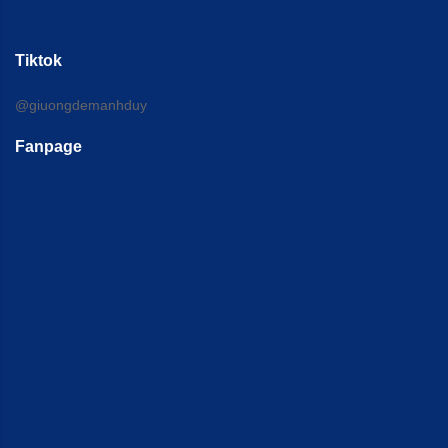
Tiktok
@giuongdemanhduy
Fanpage