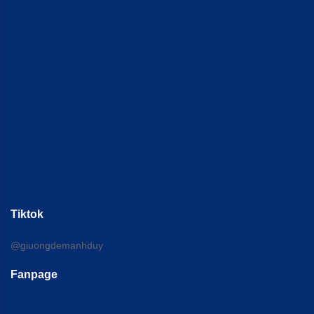
Tiktok
@giuongdemanhduy
Fanpage