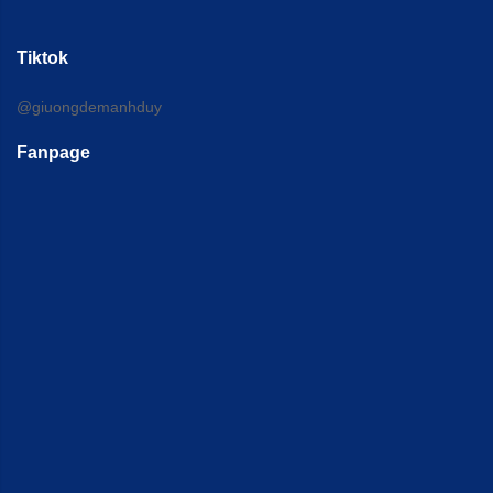
Tiktok
@giuongdemanhduy
Fanpage