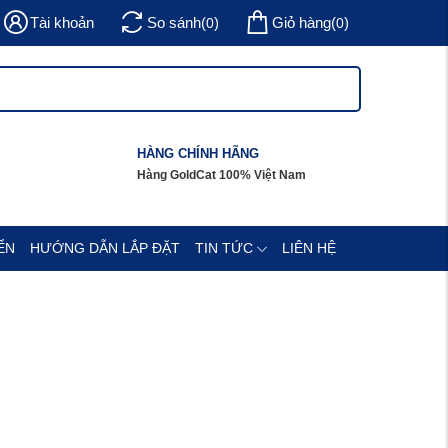
Tài khoản
So sánh
(
)
Giỏ hàng
(
)
0
0
HÀNG CHÍNH HÃNG
Hàng GoldCat 100% Việt Nam
ỂN
HƯỚNG DẪN LẮP ĐẶT
TIN TỨC
LIÊN HỆ