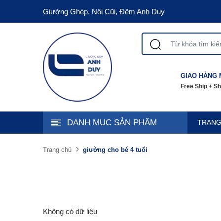
Giường Ghép, Nôi Cũi, Đệm Anh Duy
GIAO HÀNG 
Free Ship + S
DANH MỤC SẢN PHẨM
TRANG
giường cho bé 4 tuổi
Trang chủ
Không có dữ liệu