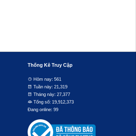
Thống Kê Truy Cập
Hôm nay:
561
Tuần này:
21,319
Tháng này:
27,377
Tổng số:
19,912,373
Đang online:
99