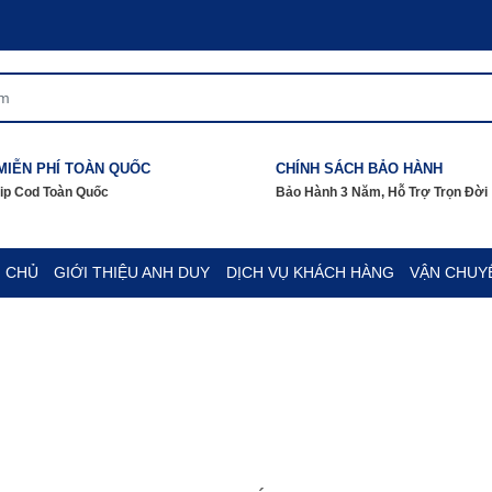
MIỄN PHÍ TOÀN QUỐC
CHÍNH SÁCH BẢO HÀNH
hip Cod Toàn Quốc
Bảo Hành 3 Năm, Hỗ Trợ Trọn Đời
 CHỦ
GIỚI THIỆU ANH DUY
DỊCH VỤ KHÁCH HÀNG
VẬN CHUY