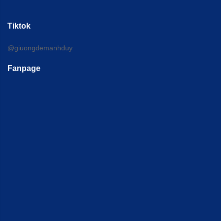
Tiktok
@giuongdemanhduy
Fanpage