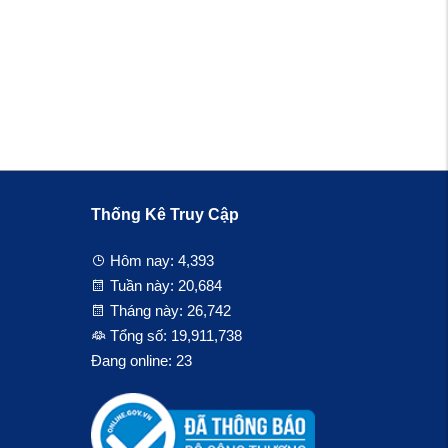
Thống Kê Truy Cập
Hôm nay:
4,393
Tuần này:
20,684
Tháng này:
26,742
Tổng số:
19,911,738
Đang online:
23