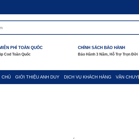
MIỄN PHÍ TOÀN QUỐC
CHÍNH SÁCH BẢO HÀNH
hip Cod Toàn Quốc
Bảo Hành 3 Năm, Hỗ Trợ Trọn Đời
 CHỦ
GIỚI THIỆU ANH DUY
DỊCH VỤ KHÁCH HÀNG
VẬN CHUY