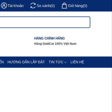
Tài khoản
So sánh
(
)
Giỏ hàng
(
)
0
0
HÀNG CHÍNH HÃNG
Hàng GoldCat 100% Việt Nam
ỂN
HƯỚNG DẪN LẮP ĐẶT
TIN TỨC
LIÊN HỆ