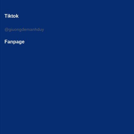
Tiktok
@giuongdemanhduy
Fanpage