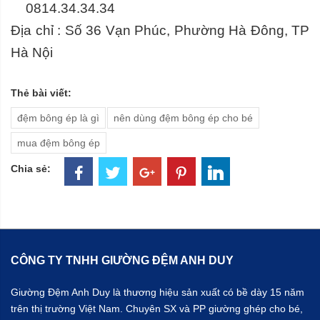
0814.34.34.34
Địa chỉ : Số 36 Vạn Phúc, Phường Hà Đông, TP
Hà Nội
Thẻ bài viết:
đệm bông ép là gì
nên dùng đệm bông ép cho bé
mua đệm bông ép
Chia sẻ:
CÔNG TY TNHH GIƯỜNG ĐỆM ANH DUY
Giường Đệm Anh Duy là thương hiệu sản xuất có bề dày 15 năm
trên thị trường Việt Nam. Chuyên SX và PP giường ghép cho bé,