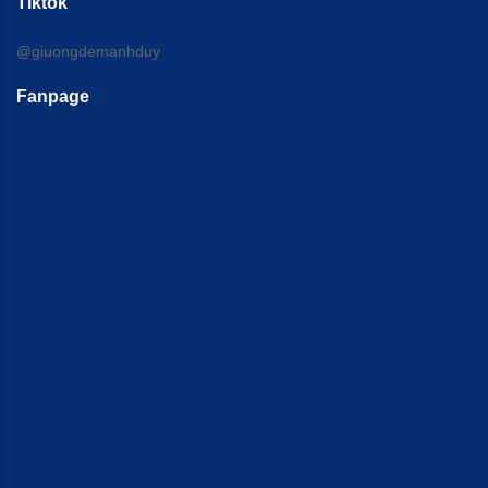
Tiktok
@giuongdemanhduy
Fanpage